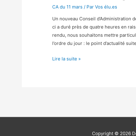
CA du 11 mars
/ Par
Vos élu.es
Un nouveau Conseil d’Administration de
ci a duré près de quatre heures en rai
rendu, nous souhaitons mettre particul
l’ordre du jour : le point d’actualité sui
IDEX,
Lire la suite »
stratégies
et
rémunérations
Copyright © 2026
D