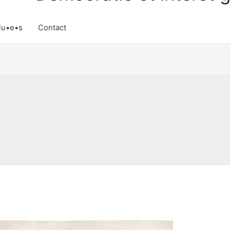
lu•e•s
Contact