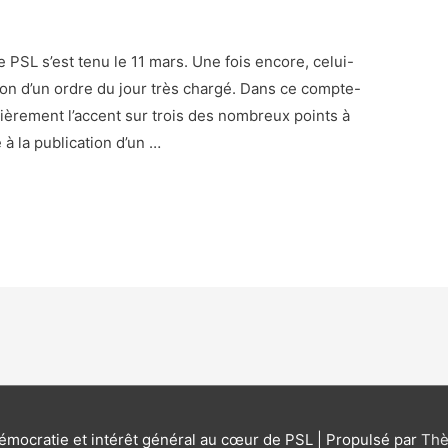
 PSL s’est tenu le 11 mars. Une fois encore, celui-
son d’un ordre du jour très chargé. Dans ce compte-
ièrement l’accent sur trois des nombreux points à
te à la publication d’un …
émocratie et intérêt général au cœur de PSL
| Propulsé par
Thè