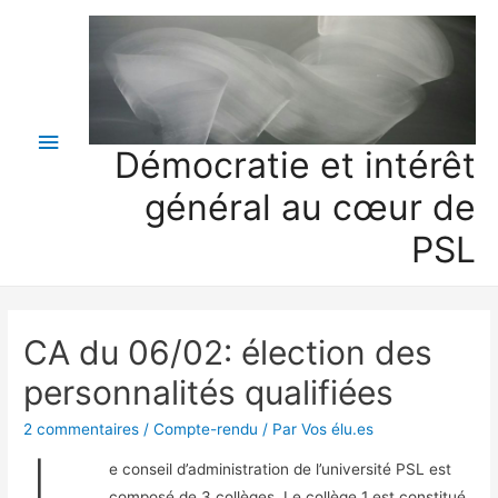
Menu
Démocratie et intérêt
principal
général au cœur de
PSL
CA du 06/02: élection des
personnalités qualifiées
2 commentaires
/
Compte-rendu
/ Par
Vos élu.es
e conseil d’administration de l’université PSL est
composé de 3 collèges. Le collège 1 est constitué